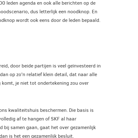
100 leden agenda en ook alle berichten op de
 noodscenario, dus letterlijk een noodknop. En
odknop wordt ook eens door de leden bepaald.
id, door beide partijen is veel geïnvesteerd in
n op zo'n relatief klein detail, dat naar alle
g komt, je niet tot ondertekening zou over
ons kwaliteitshuis beschermen. Die basis is
 volledig af te hangen of SKF al haar
d bij samen gaan, gaat het over gezamenlijk
 dan is het een gezamenlijk besluit.