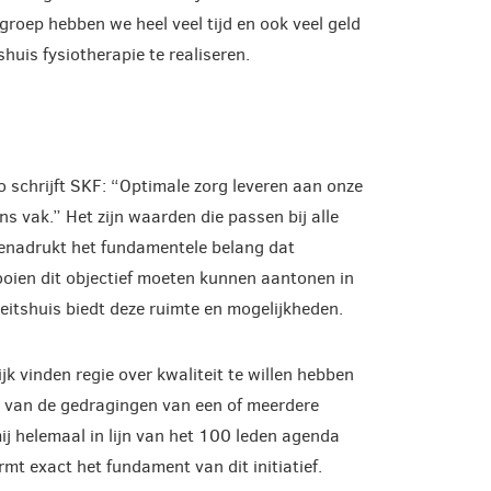
groep hebben we heel veel tijd en ook veel geld
huis fysiotherapie te realiseren.
 Zo schrijft SKF: “Optimale zorg leveren aan onze
s vak.” Het zijn waarden die passen bij alle
benadrukt het fundamentele belang dat
looien dit objectief moeten kunnen aantonen in
teitshuis biedt deze ruimte en mogelijkheden.
ijk vinden regie over kwaliteit te willen hebben
en van de gedragingen van een of meerdere
ij helemaal in lijn van het 100 leden agenda
rmt exact het fundament van dit initiatief.