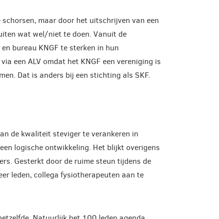
te schorsen, maar door het uitschrijven van een
uiten wat wel/niet te doen. Vanuit de
 en bureau KNGF te sterken in hun
via een ALV omdat het KNGF een vereniging is
en. Dat is anders bij een stichting als SKF.
an de kwaliteit steviger te verankeren in
– een logische ontwikkeling. Het blijkt overigens
emers. Gesterkt door de ruime steun tijdens de
eer leden, collega fysiotherapeuten aan te
hetzelfde. Natuurlijk het 100 leden agenda